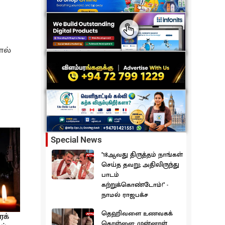
ோல்
Special News
"18ஆவது திருத்தம் நாங்கள்
செய்த தவறு; அதிலிருந்து
பாடம்
கற்றுக்கொண்டோம்!" -
நாமல் ராஜபக்ச
தெஹிவளை உணவகக்
ரக்
கொள்ளை: முன்னாள்