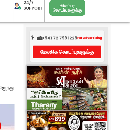
24/7
விளம்பர
SUPPORT
தொடர்புகளுக்கு
👨‍💼
(+94) 72 799 1229
For Advertising
மேலதிக தொடர்புகளுக்கு
ருந்து