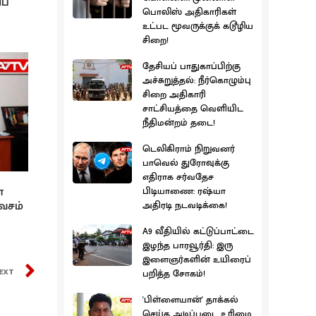
ப்
பொலிஸ் அதிகாரிகள்
உட்பட மூவருக்குக் கடூழிய
சிறை!
தேசியப் பாதுகாப்பிற்கு
அச்சுறுத்தல்: நீர்கொழும்பு
சிறை அதிகாரி
சாட்சியத்தை வெளியிட
நீதிமன்றம் தடை!
டெலிகிராம் நிறுவனர்
பாவெல் துரோவுக்கு
எதிராக சர்வதேச
்
பிடியாணை: ரஷ்யா
வசம்
அதிரடி நடவடிக்கை!
A9 வீதியில் கட்டுப்பாட்டை
இழந்த பாரவூர்தி: இரு
இளைஞர்களின் உயிரைப்
EXT
பறித்த சோகம்!
'பிள்ளையான்' தாக்கல்
செய்த அடிப்படை உரிமை