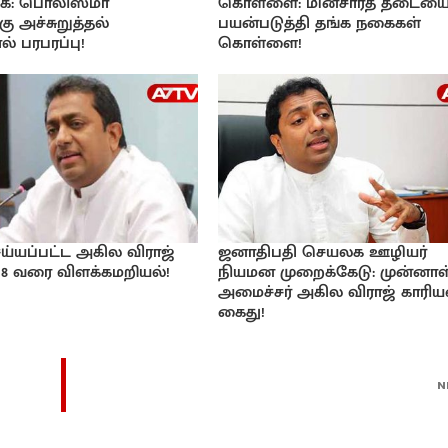
்கை: பொலிஸ்மா
கொள்ளை: மின்சாரத் தடையை
ு அச்சுறுத்தல்
பயன்படுத்தி தங்க நகைகள்
ல் பரபரப்பு!
கொள்ளை!
்யப்பட்ட அகில விராஜ்
ஜனாதிபதி செயலக ஊழியர்
18 வரை விளக்கமறியல்!
நியமன முறைக்கேடு: முன்னாள
அமைச்சர் அகில விராஜ் காரிய
கைது!
N