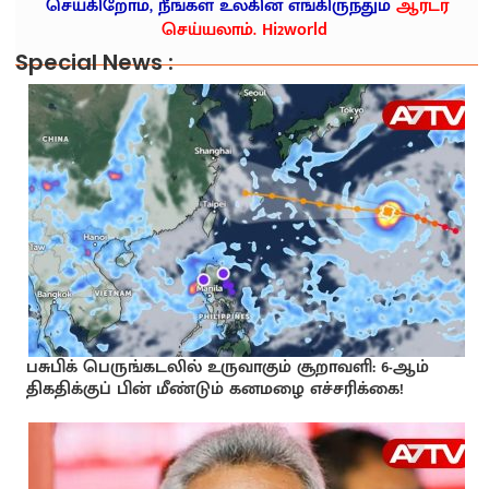
செய்கிறோம், நீங்கள் உலகின் எங்கிருந்தும்
ஆர்டர்
செய்யலாம். Hi2world
Special News :
பசுபிக் பெருங்கடலில் உருவாகும் சூறாவளி: 6-ஆம்
திகதிக்குப் பின் மீண்டும் கனமழை எச்சரிக்கை!