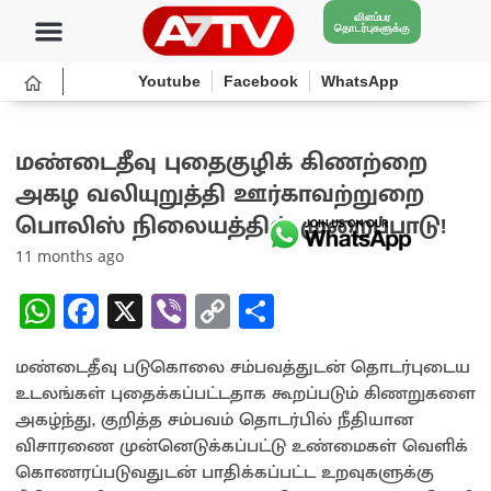
விளம்பர
தொடர்புகளுக்கு
Youtube
Facebook
WhatsApp
மண்டைதீவு புதைகுழிக் கிணற்றை
அகழ வலியுறுத்தி ஊர்காவற்றுறை
பொலிஸ் நிலையத்தில் முறைப்பாடு!
11 months ago
W
Fa
X
Vi
C
S
h
ce
b
o
h
மண்டைதீவு படுகொலை சம்பவத்துடன் தொடர்புடைய
at
b
er
py
ar
உடலங்கள் புதைக்கப்பட்டதாக கூறப்படும் கிணறுகளை
sA
o
Li
e
அகழ்ந்து, குறித்த சம்பவம் தொடர்பில் நீதியான
p
o
n
விசாரணை முன்னெடுக்கப்பட்டு உண்மைகள் வெளிக்
கொணரப்படுவதுடன் பாதிக்கப்பட்ட உறவுகளுக்கு
p
k
k