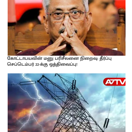
கோட்டாபயவின் மனு பரிசீலனை நிறைவு: தீர்ப்பு
செப்டெம்பர் 22-க்கு ஒத்திவைப்பு!