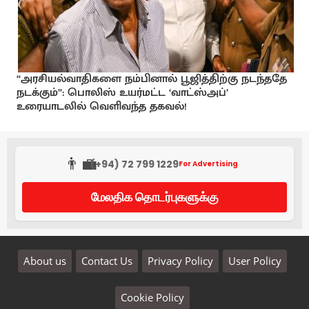
“அரசியல்வாதிகளை நம்பினால் பூஜித்திற்கு நடந்ததே
நடக்கும்”: பொலிஸ் உயர்மட்ட ‘வாட்ஸ்அப்’
உரையாடலில் வெளிவந்த தகவல்!
👨‍💼
(+94) 72 799 1229
For Advertising
மேலதிக தொடர்புகளுக்கு
About us
Contact Us
Privacy Policy
User Policy
Cookie Policy