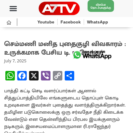
விளம்பர
தொடர்புகளுக்கு
Youtube
Facebook
WhatsApp
செம்மணி மனித புதைகுழி விவகாரம் :
உருக்கமாக பேசிய டி. ராஜேந்தர்
July 7, 2025
W
Fa
X
Vi
C
S
h
ce
b
o
h
பாத்தி கட்டி செடி வளர்ப்பார்கள் ஆனால்
at
b
er
py
ar
சித்துப்பாத்தியிலே எங்களுடைய தொப்புள் கொடி
sA
o
Li
e
உறவுகளை இவர்கள் புதைத்து வளர்த்திருக்கிறார்கள்.
p
o
n
தமிழின படுகொலைக்கு ஒரு சர்வதேச நீதி கிடைக்க
வேண்டும் என தென்னிந்திய பிரபல இயக்குனரும்
p
k
k
நடிகரும், இசையமைப்பாளருமான ரி.ராஜேந்தர்