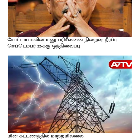
கோட்டாபயவின் மனு பரிசீலனை நிறைவு: தீர்ப்பு
செப்டெம்பர் 22-க்கு ஒத்திவைப்பு!
மின் கட்டணத்தில் மாற்றமில்லை: