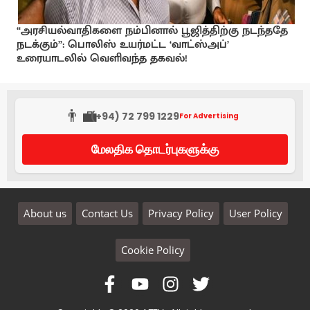
“அரசியல்வாதிகளை நம்பினால் பூஜித்திற்கு நடந்ததே
நடக்கும்”: பொலிஸ் உயர்மட்ட ‘வாட்ஸ்அப்’
உரையாடலில் வெளிவந்த தகவல்!
👨‍💼
(+94) 72 799 1229
For Advertising
மேலதிக தொடர்புகளுக்கு
About us
Contact Us
Privacy Policy
User Policy
Cookie Policy