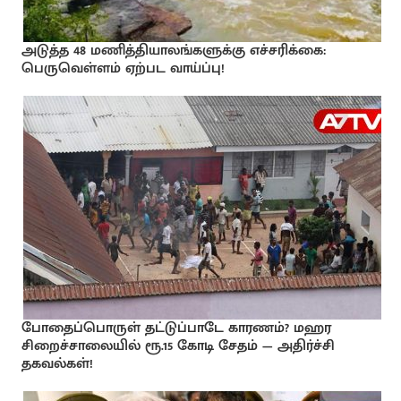
அடுத்த 48 மணித்தியாலங்களுக்கு எச்சரிக்கை:
பெருவெள்ளம் ஏற்பட வாய்ப்பு!
போதைப்பொருள் தட்டுப்பாடே காரணம்? மஹர
சிறைச்சாலையில் ரூ.15 கோடி சேதம் — அதிர்ச்சி
தகவல்கள்!