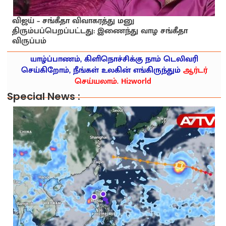
விஜய் – சங்கீதா விவாகரத்து மனு
திரும்பப்பெறப்பட்டது: இணைந்து வாழ சங்கீதா
விருப்பம்
யாழ்ப்பாணம், கிளிநொச்சிக்கு நாம் டெலிவரி
செய்கிறோம், நீங்கள் உலகின் எங்கிருந்தும்
ஆர்டர்
செய்யலாம். Hi2world
Special News :