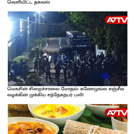
வெளியிட்ட தகவல்!
மெகசின் சிறைச்சாலை மோதல்: கணேமுல்ல சஞ்சீவ
வழக்கின் முக்கிய சந்தேகநபர் பலி!