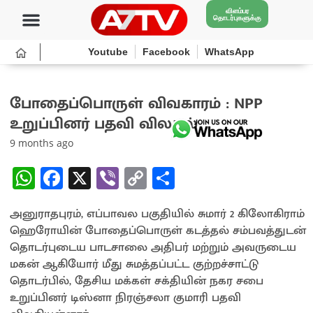
விளம்பர
தொடர்புகளுக்கு
Youtube
Facebook
WhatsApp
போதைப்பொருள் விவகாரம் : NPP
உறுப்பினர் பதவி விலகல்
9 months ago
W
Fa
X
Vi
C
S
h
ce
b
o
h
அனுராதபுரம், எப்பாவல பகுதியில் சுமார் 2 கிலோகிராம்
at
b
er
py
ar
ஹெரோயின் போதைப்பொருள் கடத்தல் சம்பவத்துடன்
sA
o
Li
e
தொடர்புடைய பாடசாலை அதிபர் மற்றும் அவருடைய
p
o
n
மகன் ஆகியோர் மீது சுமத்தப்பட்ட குற்றச்சாட்டு
தொடர்பில், தேசிய மக்கள் சக்தியின் நகர சபை
p
k
k
உறுப்பினர் டிஸ்னா நிரஞ்சலா குமாரி பதவி