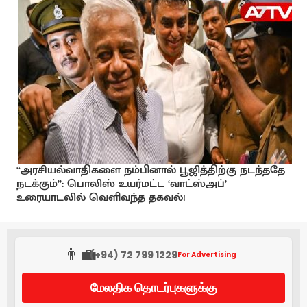
“அரசியல்வாதிகளை நம்பினால் பூஜித்திற்கு நடந்ததே
நடக்கும்”: பொலிஸ் உயர்மட்ட ‘வாட்ஸ்அப்’
உரையாடலில் வெளிவந்த தகவல்!
👨‍💼
(+94) 72 799 1229
For Advertising
மேலதிக தொடர்புகளுக்கு