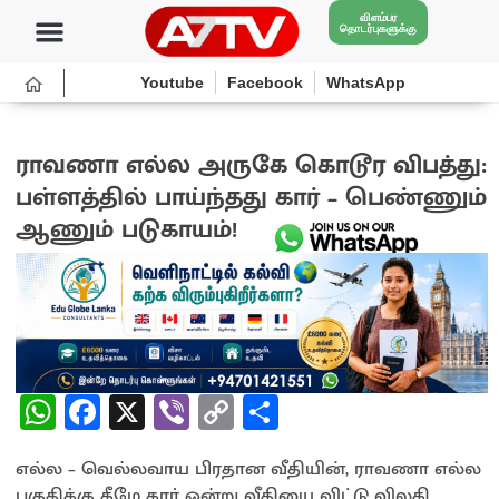
விளம்பர
தொடர்புகளுக்கு
Youtube
Facebook
WhatsApp
ராவணா எல்ல அருகே கொடூர விபத்து:
பள்ளத்தில் பாய்ந்தது கார் – பெண்ணும்
ஆணும் படுகாயம்!
1 month ago
W
Fa
X
Vi
C
S
h
ce
b
o
h
எல்ல – வெல்லவாய பிரதான வீதியின், ராவணா எல்ல
at
b
er
py
ar
பகுதிக்கு கீழே கார் ஒன்று வீதியை விட்டு விலகி