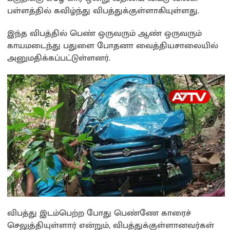
sA
o
Li
e
பள்ளத்தில் கவிழ்ந்து விபத்துக்குள்ளாகியுள்ளது.
p
o
n
இந்த விபத்தில் பெண் ஒருவரும் ஆண் ஒருவரும்
p
k
k
காயமடைந்து பதுளை போதனா வைத்தியசாலையில்
அனுமதிக்கப்பட்டுள்ளனர்.
விபத்து இடம்பெற்ற போது பெண்ணே காரைச்
செலுத்தியுள்ளார் என்றும், விபத்துக்குள்ளானவர்கள்