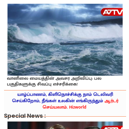
வானிலை மையத்தின் அவசர அறிவிப்பு: பல
பகுதிகளுக்கு சிவப்பு எச்சரிக்கை!
யாழ்ப்பாணம், கிளிநொச்சிக்கு நாம் டெலிவரி
செய்கிறோம், நீங்கள் உலகின் எங்கிருந்தும்
ஆர்டர்
செய்யலாம். Hi2world
Special News :