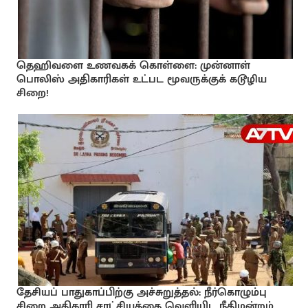
தெஹிவளை உணவகக் கொள்ளை: முன்னாள்
பொலிஸ் அதிகாரிகள் உட்பட மூவருக்குக் கடூழிய
சிறை!
தேசியப் பாதுகாப்பிற்கு அச்சுறுத்தல்: நீர்கொழும்பு
சிறை அதிகாரி சாட்சியத்தை வெளியிட நீதிமன்றம்