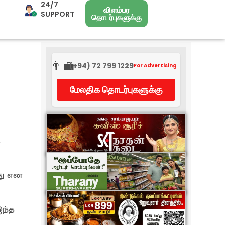
24/7
விளம்பர
SUPPORT
தொடர்புகளுக்கு
👨‍💼
(+94) 72 799 1229
For Advertising
மேலதிக தொடர்புகளுக்கு
க
து என
இந்த