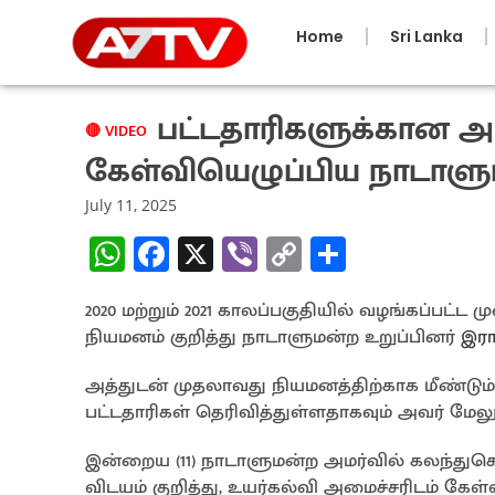
Home
Sri Lanka
பட்டதாரிகளுக்கான அர
🔴 VIDEO
கேள்வியெழுப்பிய நாடாளும
July 11, 2025
W
Fa
X
Vi
C
S
h
ce
b
o
h
2020 மற்றும் 2021 காலப்பகுதியில் வழங்கப்பட
at
b
er
py
ar
நியமனம் குறித்து நாடாளுமன்ற உறுப்பினர்
இரா
sA
o
Li
e
p
o
n
அத்துடன் முதலாவது நியமனத்திற்காக மீண்டு
பட்டதாரிகள் தெரிவித்துள்ளதாகவும் அவர் மேலும் 
p
k
k
இன்றைய (11) நாடாளுமன்ற அமர்வில் கலந்துக
விடயம் குறித்து, உயர்கல்வி அமைச்சரிடம் கேள்வ