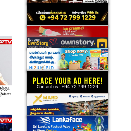
த்து:
டுள்ள