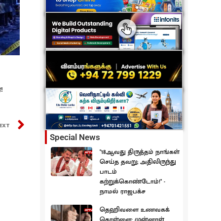
!
EXT
Special News
"18ஆவது திருத்தம் நாங்கள்
செய்த தவறு; அதிலிருந்து
பாடம்
கற்றுக்கொண்டோம்!" -
நாமல் ராஜபக்ச
தெஹிவளை உணவகக்
கொள்ளை: முன்னாள்