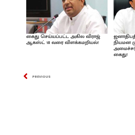
கைது செய்யப்பட்ட அகில விராஜ்
ஜனாதிபத
ஆகஸ்ட் 18 வரை விளக்கமறியல்!
நியமன ம
அமைச்சர்
கைது!
PREVIOUS