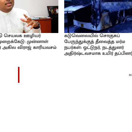
ி செயலக ஊழியர்
கடுவெலையில் சொகுசுப்
ுறைக்கேடு: முன்னாள்
பேருந்துக்குத் தீவைத்த மர்ம
 அகில விராஜ் காரியவசம்
நபர்கள்: ஓட்டுநர், நடத்துனர்
அதிர்ஷ்டவசமாக உயிர் தப்பினர்
N