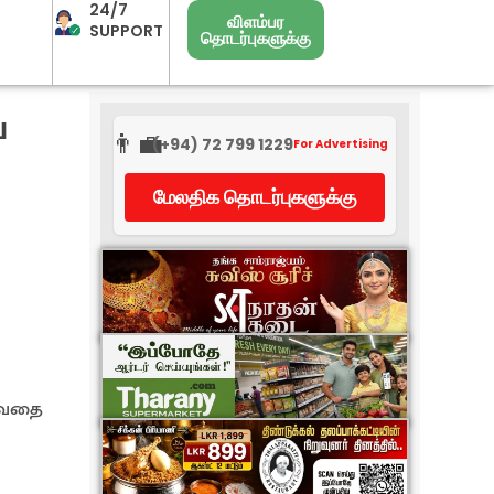
24/7
விளம்பர
SUPPORT
தொடர்புகளுக்கு
ய
👨‍💼
(+94) 72 799 1229
For Advertising
மேலதிக தொடர்புகளுக்கு
ுவதை