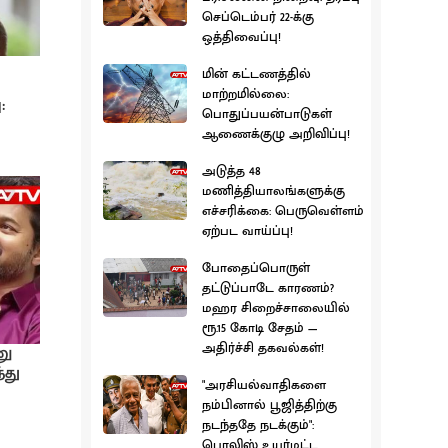
செப்டெம்பர் 22-க்கு
ஒத்திவைப்பு!
மின் கட்டணத்தில்
மாற்றமில்லை:
:
பொதுப்பயன்பாடுகள்
ஆணைக்குழு அறிவிப்பு!
அடுத்த 48
மணித்தியாலங்களுக்கு
எச்சரிக்கை: பெருவெள்ளம்
ஏற்பட வாய்ப்பு!
போதைப்பொருள்
தட்டுப்பாடே காரணம்?
மஹர சிறைச்சாலையில்
ரூ.15 கோடி சேதம் —
அதிர்ச்சி தகவல்கள்!
னு
்து
"அரசியல்வாதிகளை
நம்பினால் பூஜித்திற்கு
நடந்ததே நடக்கும்":
பொலிஸ் உயர்மட்ட