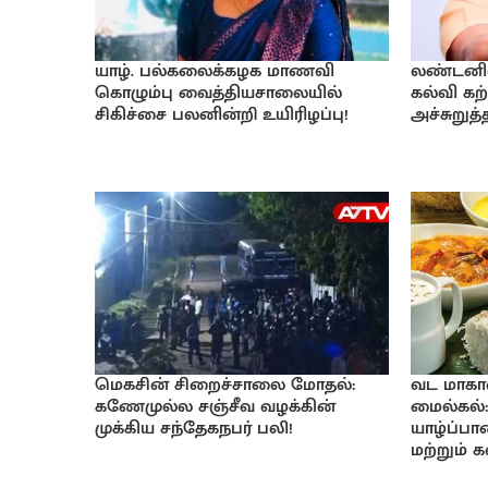
யாழ். பல்கலைக்கழக மாணவி
லண்டனில் 
கொழும்பு வைத்தியசாலையில்
கல்வி கற்
சிகிச்சை பலனின்றி உயிரிழப்பு!
அச்சுறுத
மெகசின் சிறைச்சாலை மோதல்:
வட மாகா
கணேமுல்ல சஞ்சீவ வழக்கின்
மைல்கல்:
முக்கிய சந்தேகநபர் பலி!
யாழ்ப்ப
மற்றும் 