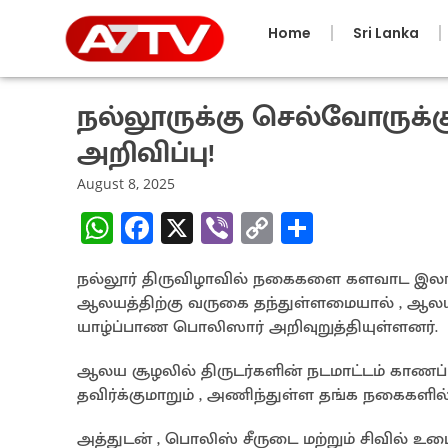
Home
Sri Lanka
நல்லூருக்கு செல்வோருக்க
அறிவிப்பு!
August 8, 2025
W
Fa
X
Vi
C
S
h
ce
b
o
h
நல்லூர் திருவிழாவில் நகைகளை களவாட இலங்கை
at
b
er
py
ar
ஆலயத்திற்கு வருகை தந்துள்ளமையால் , ஆலயத
sA
o
Li
e
யாழ்ப்பாண பொலிஸார் அறிவுறுத்தியுள்ளனர்.
p
o
n
ஆலய சூழலில் திருடர்களின் நடமாட்டம் காண
p
k
k
தவிர்க்குமாறும் , அணிந்துள்ள தங்க நகைகளி
அத்துடன் , பொலிஸ் சீருடை மற்றும் சிவில்