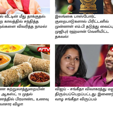
வீட்டின் மீது தாக்குதல்:
இலங்கை பாஸ்போர்ட்
ற காலத்தில் சந்தித்த
குறைபாடுகளால் பிரிட்டனில்
்தல்களை விவரித்த நாமல்!
முன்னாள் எம்.பி தடுத்து வைப்பு
முஜிபுர் ரஹ்மான் வெளியிட்ட
தகவல்!
ண சுற்றுலாத்துறையின்
விஜய் – சங்கீதா விவாகரத்து ம
 ஆகஸ்ட் 15 முதல்
திரும்பப்பெறப்பட்டது: இணைந
ாணத்தில் பிரமாண்ட உணவு
வாழ சங்கீதா விருப்பம்
கலாசார விழா!