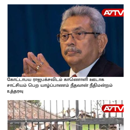
கோட்டாபய ராஜபக்சவிடம் காணொளி ஊடாக
சாட்சியம் பெற யாழ்ப்பாணம் நீதவான் நீதிமன்றம்
உத்தரவு