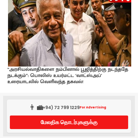
“அரசியல்வாதிகளை நம்பினால் பூஜித்திற்கு நடந்ததே
நடக்கும்”: பொலிஸ் உயர்மட்ட ‘வாட்ஸ்அப்’
உரையாடலில் வெளிவந்த தகவல்!
👨‍💼
(+94) 72 799 1229
For Advertising
மேலதிக தொடர்புகளுக்கு