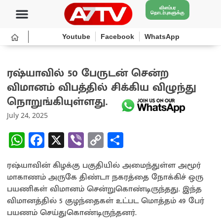
விளம்பர
தொடர்புகளுக்கு
Youtube
Facebook
WhatsApp
ரஷ்யாவில் 50 பேருடன் சென்ற
விமானம் விபத்தில் சிக்கிய விழுந்து
நொறுங்கியுள்ளது.
July 24, 2025
W
Fa
X
Vi
C
S
h
ce
b
o
h
ரஷ்யாவின் கிழக்கு பகுதியில் அமைந்துள்ள அமூர்
at
b
er
py
ar
மாகாணம் அருகே திண்டா நகரத்தை நோக்கிச் ஒரு
sA
o
Li
e
பயணிகள் விமானம் சென்றுகொண்டிருந்தது. இந்த
p
o
n
விமானத்தில் 5 குழந்தைகள் உட்பட மொத்தம் 49 பேர்
பயணம் செய்துகொண்டிருந்தனர்.
p
k
k