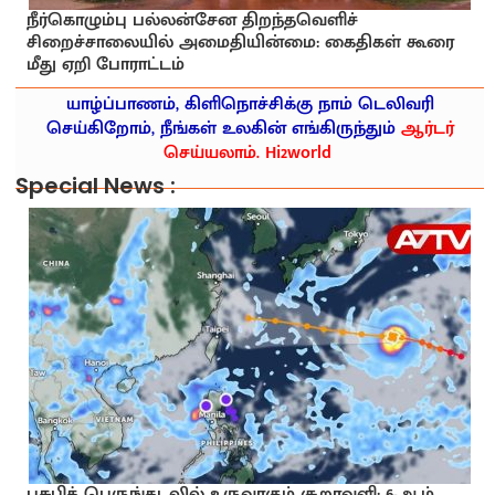
நீர்கொழும்பு பல்லன்சேன திறந்தவெளிச்
சிறைச்சாலையில் அமைதியின்மை: கைதிகள் கூரை
மீது ஏறி போராட்டம்
யாழ்ப்பாணம், கிளிநொச்சிக்கு நாம் டெலிவரி
செய்கிறோம், நீங்கள் உலகின் எங்கிருந்தும்
ஆர்டர்
செய்யலாம். Hi2world
Special News :
பசுபிக் பெருங்கடலில் உருவாகும் சூறாவளி: 6-ஆம்