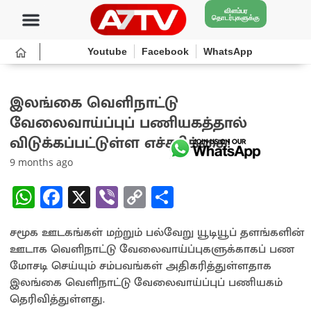
விளம்பர
தொடர்புகளுக்கு
Youtube
Facebook
WhatsApp
இலங்கை வெளிநாட்டு
வேலைவாய்ப்புப் பணியகத்தால்
விடுக்கப்பட்டுள்ள எச்சரிக்கை!
9 months ago
W
Fa
X
Vi
C
S
h
ce
b
o
h
சமூக ஊடகங்கள் மற்றும் பல்வேறு யூடியூப் தளங்களின்
at
b
er
py
ar
ஊடாக வெளிநாட்டு வேலைவாய்ப்புகளுக்காகப் பண
sA
o
Li
e
மோசடி செய்யும் சம்பவங்கள் அதிகரித்துள்ளதாக
p
o
n
இலங்கை வெளிநாட்டு வேலைவாய்ப்புப் பணியகம்
தெரிவித்துள்ளது.
p
k
k