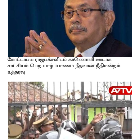
கோட்டாபய ராஜபக்சவிடம் காணொளி ஊடாக
சாட்சியம் பெற யாழ்ப்பாணம் நீதவான் நீதிமன்றம்
உத்தரவு