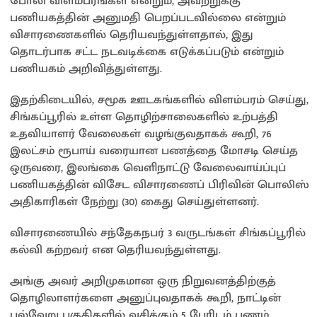
போலி விளம்பரங்கள் என்றும், அவற்றுக்கு
பணியகத்தின் அனுமதி பெறப்படவில்லை என்றும்
விசாரணைகளில் தெரியவந்துள்ளதால், இது
தொடர்பாக சட்ட நடவடிக்கை எடுக்கப்படும் என்றும்
பணியகம் அறிவித்துள்ளது.
இதற்கிடையில், சமூக ஊடகங்களில் விளம்பரம் செய்து,
சிங்கப்பூரில் உள்ள தொழிற்சாலைகளில் உற்பத்தி
உதவியாளர் வேலைகள் வழங்குவதாகக் கூறி, 76
இலட்சம் ரூபாய் வரையான பணத்தை மோசடி செய்த
ஒருவரை, இலங்கை வெளிநாட்டு வேலைவாய்ப்புப்
பணியகத்தின் விசேட விசாரணைப் பிரிவின் பொலிஸ்
அதிகாரிகள் நேற்று (30) கைது செய்துள்ளனர்.
விசாரணையில் சந்தேகநபர் 3 வருடங்கள் சிங்கப்பூரில்
கல்வி கற்றவர் என தெரியவந்துள்ளது.
அங்கு அவர் அறிமுகமான ஒரு நிறுவனத்திற்குத்
தொழிலாளர்களை அனுப்புவதாகக் கூறி, நாட்டின்
பல்வேறு பகுதிகளில் வசிக்கும் 5 பேரிடம் பணம்