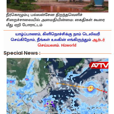
நீர்கொழும்பு பல்லன்சேன திறந்தவெளிச்
சிறைச்சாலையில் அமைதியின்மை: கைதிகள் கூரை
மீது ஏறி போராட்டம்
யாழ்ப்பாணம், கிளிநொச்சிக்கு நாம் டெலிவரி
செய்கிறோம், நீங்கள் உலகின் எங்கிருந்தும்
ஆர்டர்
செய்யலாம். Hi2world
Special News :