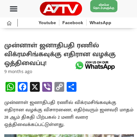
விளம்பர
தொடர்புகளுக்கு
Youtube
Facebook
WhatsApp
முன்னாள் ஜனாதிபதி ரணில்
விக்ரமசிங்கவுக்கு எதிரான வழக்கு
ஒத்திவைப்பு!
9 months ago
W
Fa
X
Vi
C
S
h
ce
b
o
h
முன்னாள் ஜனாதிபதி ரணில் விக்ரமசிங்கவுக்கு
at
b
er
py
ar
எதிரான வழக்கு விசாரணை, எதிர்வரும் ஜனவரி மாதம்
sA
o
Li
e
28 ஆம் திகதி பிற்பகல் 2 மணி வரை
p
o
n
ஒத்திவைக்கப்பட்டுள்ளது.
p
k
k