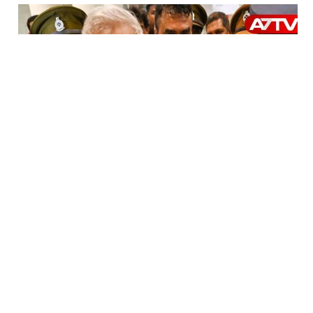
“அரசியல்வாதிகளை நம்பினால் பூஜித்திற்கு நடந்ததே
நடக்கும்”: பொலிஸ் உயர்மட்ட ‘வாட்ஸ்அப்’
உரையாடலில் வெளிவந்த தகவல்!
👨‍💼
(+94) 72 799 1229
For Advertising
மேலதிக தொடர்புகளுக்கு