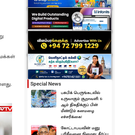
று
மக்கள்
்ளது.
Special News
பசுபிக் பெருங்கடலில்
உருவாகும் சூறாவளி: 6-
ஆம் திகதிக்குப் பின்
மீண்டும் கனமழை
எச்சரிக்கை!
கோட்டாபயவின் மனு
பரிசீலனை நிறைவு: தீர்ப்பு