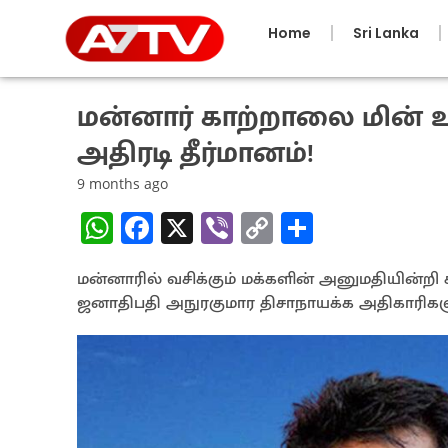
Home
Sri Lanka
மன்னார் காற்றாலை மின் உற
அதிரடி தீர்மானம்!
9 months ago
W
Fa
X
Vi
C
S
h
ce
b
o
h
மன்னாரில் வசிக்கும் மக்களின் அனுமதியின்ற
at
b
er
py
ar
ஜனாதிபதி அநுரகுமார திசாநாயக்க அதிகாரிகளு
sA
o
Li
e
p
o
n
p
k
k