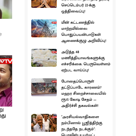
செப்டெம்பர் 22-க்கு
ஒத்திவைப்பு!
மின் கட்டணத்தில்
மாற்றமில்லை:
:
பொதுப்பயன்பாடுகள்
ஆணைக்குழு அறிவிப்பு!
அடுத்த 48
மணித்தியாலங்களுக்கு
எச்சரிக்கை: பெருவெள்ளம்
ஏற்பட வாய்ப்பு!
போதைப்பொருள்
தட்டுப்பாடே காரணம்?
மஹர சிறைச்சாலையில்
ரூ.15 கோடி சேதம் —
அதிர்ச்சி தகவல்கள்!
னு
்து
"அரசியல்வாதிகளை
நம்பினால் பூஜித்திற்கு
நடந்ததே நடக்கும்":
பொலிஸ் உயர்மட்ட