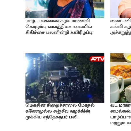
யாழ். பல்கலைக்கழக மாணவி
லண்டனில் 
கொழும்பு வைத்தியசாலையில்
கல்வி கற்
சிகிச்சை பலனின்றி உயிரிழப்பு!
அச்சுறுத
மெகசின் சிறைச்சாலை மோதல்:
வட மாகா
கணேமுல்ல சஞ்சீவ வழக்கின்
மைல்கல்:
முக்கிய சந்தேகநபர் பலி!
யாழ்ப்ப
மற்றும் 