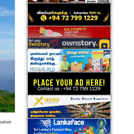
முள்ள