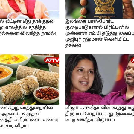
வீட்டின் மீது தாக்குதல்:
இலங்கை பாஸ்போர்ட்
ற காலத்தில் சந்தித்த
குறைபாடுகளால் பிரிட்டனில்
்தல்களை விவரித்த நாமல்!
முன்னாள் எம்.பி தடுத்து வைப்பு
முஜிபுர் ரஹ்மான் வெளியிட்ட
தகவல்!
ண சுற்றுலாத்துறையின்
விஜய் – சங்கீதா விவாகரத்து ம
 ஆகஸ்ட் 15 முதல்
திரும்பப்பெறப்பட்டது: இணைந
ாணத்தில் பிரமாண்ட உணவு
வாழ சங்கீதா விருப்பம்
கலாசார விழா!