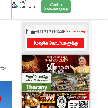
24/7
விளம்பர
SUPPORT
தொடர்புகளுக்கு
👨‍💼
(+94) 72 799 1229
For Advertising
மேலதிக தொடர்புகளுக்கு
்று