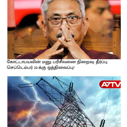
கோட்டாபயவின் மனு பரிசீலனை நிறைவு: தீர்ப்பு
செப்டெம்பர் 22-க்கு ஒத்திவைப்பு!