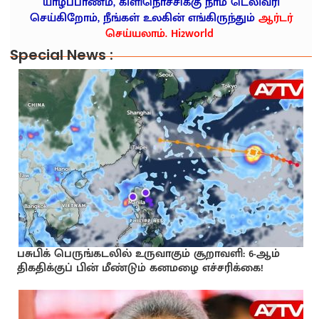
யாழ்ப்பாணம், கிளிநொச்சிக்கு நாம் டெலிவரி
செய்கிறோம், நீங்கள் உலகின் எங்கிருந்தும்
ஆர்டர்
செய்யலாம். Hi2world
Special News :
பசுபிக் பெருங்கடலில் உருவாகும் சூறாவளி: 6-ஆம்
திகதிக்குப் பின் மீண்டும் கனமழை எச்சரிக்கை!