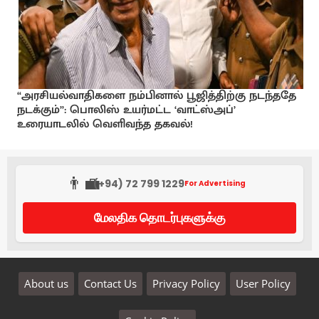
“அரசியல்வாதிகளை நம்பினால் பூஜித்திற்கு நடந்ததே
நடக்கும்”: பொலிஸ் உயர்மட்ட ‘வாட்ஸ்அப்’
உரையாடலில் வெளிவந்த தகவல்!
👨‍💼
(+94) 72 799 1229
For Advertising
மேலதிக தொடர்புகளுக்கு
About us
Contact Us
Privacy Policy
User Policy