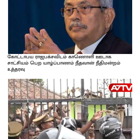
கோட்டாபய ராஜபக்சவிடம் காணொளி ஊடாக
சாட்சியம் பெற யாழ்ப்பாணம் நீதவான் நீதிமன்றம்
உத்தரவு